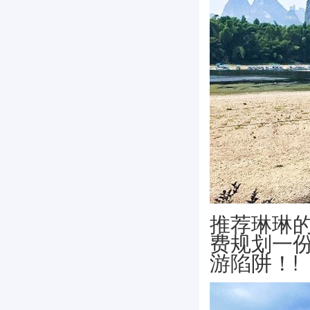
推荐琳琳的
费规划一
游陷阱！!