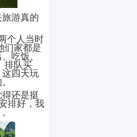
去旅游真的
们两个人当时
她们家都是
店、吃饭、
、排队买
，这四天玩
的。
觉得还是挺
安排好，我
）。