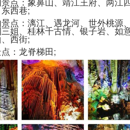
的景点：象鼻山、靖江王府、两江
东西巷;
的景点：漓江、遇龙河、世外桃源
刘三姐、桂林千古情、银子岩、如
、西街;
点：龙脊梯田;