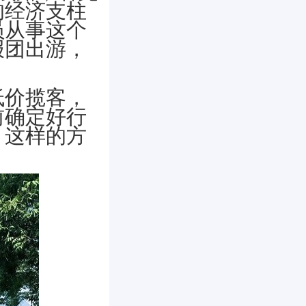
的经济支柱
员从事这个
报团出游，
低价揽客，
前确定好行
，这样的方