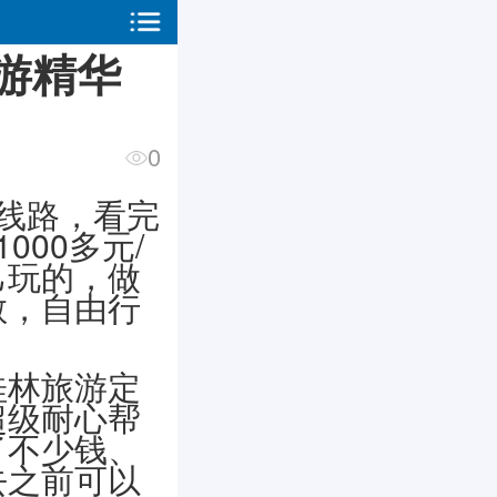
游精华
0
线路，看完
00多元/
己玩的，做
散，自由行
桂林旅游定
超级耐心帮
了不少钱、
去之前可以