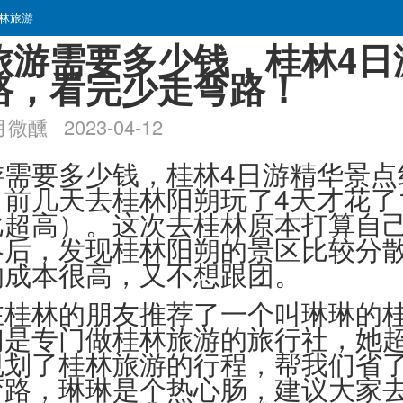
林旅游
旅游需要多少钱，桂林4日
路，看完少走弯路！
醺 2023-04-12
游需要多少钱，桂林4日游精华景点
前几天去桂林阳朔玩了4天才花了10
比超高）。这次去桂林原本打算自
略后，发现桂林阳朔的景区比较分
的成本很高，又不想跟团。
在桂林的朋友推荐了一个叫琳琳的
们是专门做桂林旅游的旅行社，她
规划了桂林旅游的行程，帮我们省
弯路，琳琳是个热心肠，建议大家