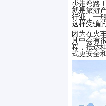
少走弯路
就是旅游
行业，一
这样受骗
因为在火
其中会有
程，抵达
式更安全