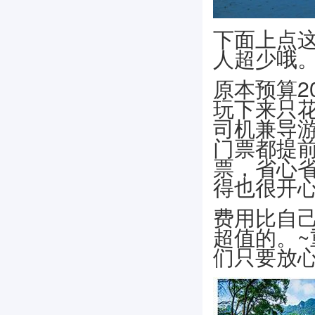
下面上点
人超少哦
原本预算2
玩下来只花
司机兼导
门票都提
票，省心
得也很开
费用比自
超值的。
们只要放