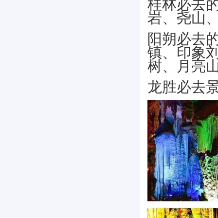
桂林必去
岩、尧山、
阳朔必去
镇、印象
树、月亮山
龙胜必去景