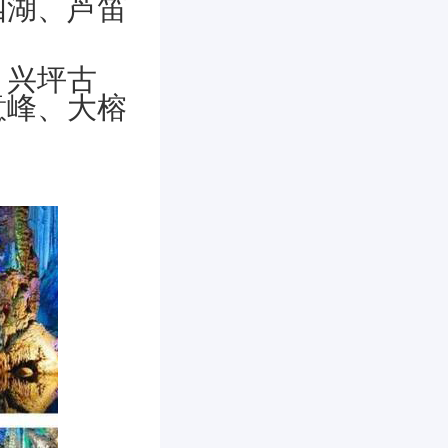
四湖、芦笛
、兴坪古
意峰、大榕