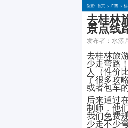
位置:
首页
>
广西
>
桂
去桂林
景点线
发布者：水漾月微
去桂林旅
少走弯路！
人（性价
了很多攻
或者包车
后来通过
制师，他
我们免费
少走不少