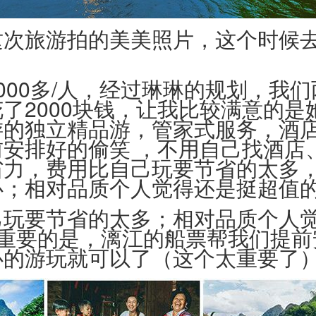
这次旅游拍的美美照片，这个时候
。
000多/人，经过琳琳的规划，我
了2000块钱，让我比较满意的是
游的独立精品游，管家式服务，酒
前安排好的偷笑 ，不用自己找酒店
省力，费用比自己玩要节省的太多
心；相对品质个人觉得还是挺超值
己玩要节省的太多；相对品质个人
~重要的是，漓江的船票帮我们提前
心的游玩就可以了（这个太重要了