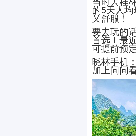
当时去桂林
的5天人均
又舒服！
要去玩的
首选！最
可提前预
晓林手机：1
加上问问