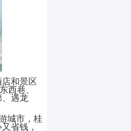
酒店和景区
、东西巷、
廊、遇龙
游城市，桂
心又省钱，