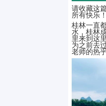
请收藏这
所有快乐
桂林一直
水，桂林
里来到这
为之前去
老师的热