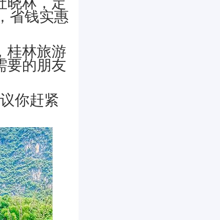
社晓林，定
?，省钱实惠
，桂林旅游
需要的朋友
，建议你赶紧