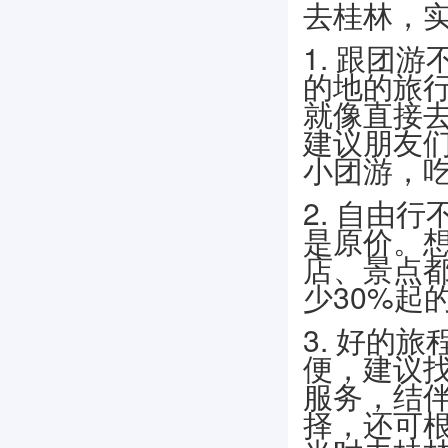
去桂林，实
1. 跟团
的地的旅
就像直接
建议朋友
小团游，
2. 自由
是原价。
店、景点
少30%起
3. 好的
便，建议找
服务，结
择，还可根