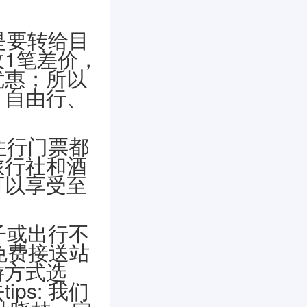
是要转给目
1笔差价，
优惠；所以
、自由行、
。
住行门票都
旅行社和酒
可以享受至
子或出行不
免费接送站
游方式选
ps: 我们