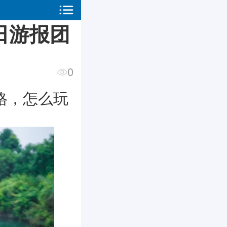
日游报团
0
格，怎么玩