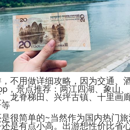
游，不用做详细攻略，因为交通、
pp，景点推荐：两江四湖、象山
江、龙脊梯田、兴坪古镇、十里画
岩等
还是很简单的~当然作为国内热门旅
平还是有点小高。出游想性价比省