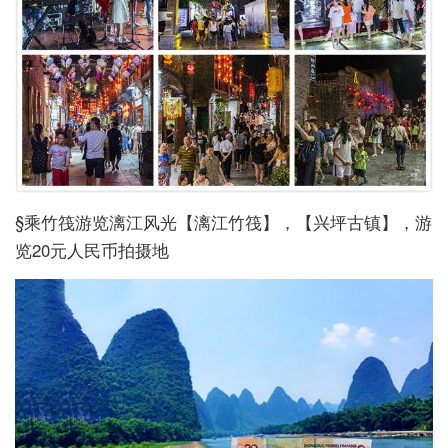
§乘竹筏游览漓江风光【漓江竹筏】，【兴坪古镇】，游
览20元人民币拍摄地