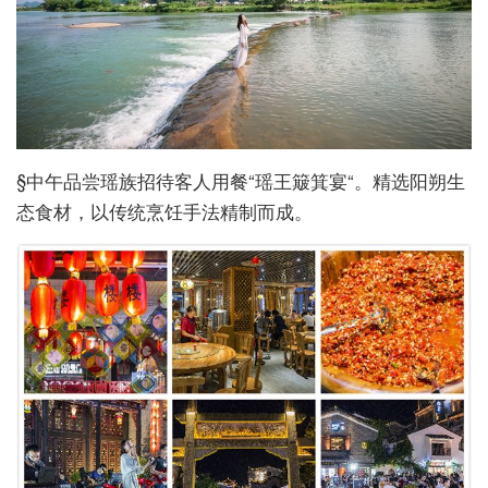
§中午品尝瑶族招待客人用餐“瑶王簸箕宴“。精选阳朔生
态食材，以传统烹饪手法精制而成。