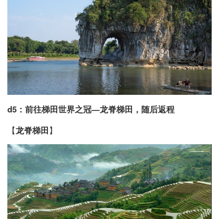
d5：前往梯田世界之冠—龙脊梯田，随后返程
【
龙脊梯田
】