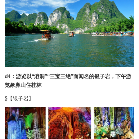
d4：游览以“溶洞”“三宝三绝”而闻名的银子岩，下午游
览象鼻山住桂林
§【银子岩】