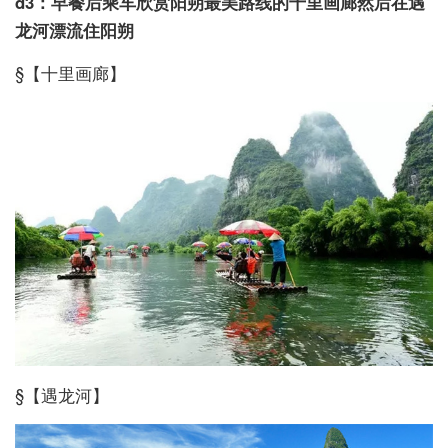
d3：早餐后乘车欣赏阳朔最美路线的十里画廊然后在遇
龙河漂流住阳朔
§【十里画廊】
§【遇龙河】