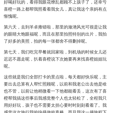
好喝好玩的，看得我眼花缭乱都顾不上孩子了，还幸亏
喜橙一路上都帮我照看着我女儿，真让我这个亲妈有点
惭愧呢。
第六天，去到羊卓雍错啦，那里的潋滟风光可很是让我
的眼睛大饱眼福呢，而且在那里拍照特别的出片，我拍
了好多的美照，拍的每一张都舍不得删掉呢。
第七天，我们吃完早餐就回家啦，到机场的时候女儿还
迟迟不愿走呢，扒着喜橙说下次她要再来找喜橙姐姐玩
呢。
这些就是我们全部打卡的景点啦，每天都好快乐呢，主
要出去总算有人帮忙照顾呢，以前和我老公出去他是啥
也不管，以前让他稍微看一下他都能看丢，这次有了喜
橙帮我搞这些事后我感觉整个人也太轻松了，全程我只
用好好玩，孩子也不需要太担心要时时刻刻看着了。我
感觉这次旅行我的抉择做的真棒，而且我这一趟旅程下