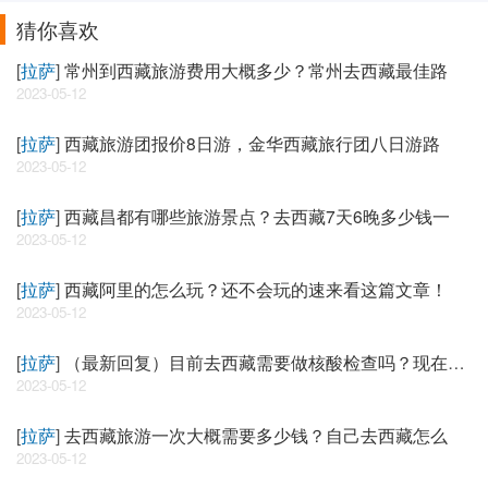
猜你喜欢
[
拉萨
]
常州到西藏旅游费用大概多少？常州去西藏最佳路
2023-05-12
[
拉萨
]
西藏旅游团报价8日游，金华西藏旅行团八日游路
2023-05-12
[
拉萨
]
西藏昌都有哪些旅游景点？去西藏7天6晚多少钱一
2023-05-12
[
拉萨
]
西藏阿里的怎么玩？还不会玩的速来看这篇文章！
2023-05-12
[
拉萨
]
（最新回复）目前去西藏需要做核酸检查吗？现在去
西
2023-05-12
[
拉萨
]
去西藏旅游一次大概需要多少钱？自己去西藏怎么
2023-05-12