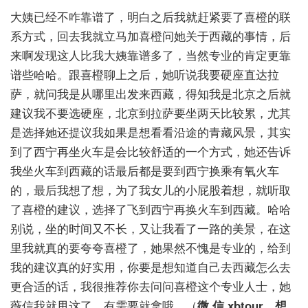
大姨已经不咋靠谱了，明白之后我就赶紧要了喜橙的联
系方式，回去我就立马加喜橙问她关于西藏的事情，后
来啊发现这人比我大姨靠谱多了，当然专业的肯定更靠
谱些哈哈。跟喜橙聊上之后，她听说我要硬座直达拉
萨，就问我是从哪里出发来西藏，得知我是北京之后就
建议我不要选硬座，北京到拉萨要坐两天比较累，尤其
是选择她还提议我如果是想看看沿途的青藏风景，其实
到了西宁再坐火车是会比较舒适的一个方式，她还告诉
我坐火车到西藏的话最后都是要到西宁换乘有氧火车
的，最后我想了想，为了我女儿的小屁股着想，就听取
了喜橙的建议，选择了飞到西宁再换火车到西藏。哈哈
别说，坐的时间又不长，又让我看了一路的美景，在这
里我就真的要夸夸喜橙了，她果然不愧是专业的，给到
我的建议真的好实用，你要是想知道自己去西藏怎么去
更合适的话，我很推荐你去问问喜橙这个专业人士，她
薇信我就甩这了，有需要就拿哦。（
微 信 xbtour，想