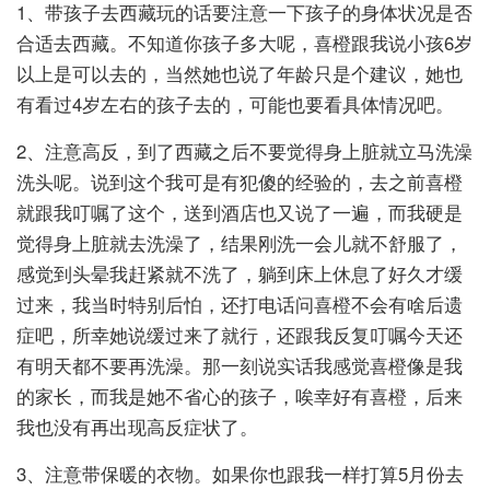
1、带孩子去西藏玩的话要注意一下孩子的身体状况是否
合适去西藏。不知道你孩子多大呢，喜橙跟我说小孩6岁
以上是可以去的，当然她也说了年龄只是个建议，她也
有看过4岁左右的孩子去的，可能也要看具体情况吧。
2、注意高反，到了西藏之后不要觉得身上脏就立马洗澡
洗头呢。说到这个我可是有犯傻的经验的，去之前喜橙
就跟我叮嘱了这个，送到酒店也又说了一遍，而我硬是
觉得身上脏就去洗澡了，结果刚洗一会儿就不舒服了，
感觉到头晕我赶紧就不洗了，躺到床上休息了好久才缓
过来，我当时特别后怕，还打电话问喜橙不会有啥后遗
症吧，所幸她说缓过来了就行，还跟我反复叮嘱今天还
有明天都不要再洗澡。那一刻说实话我感觉喜橙像是我
的家长，而我是她不省心的孩子，唉幸好有喜橙，后来
我也没有再出现高反症状了。
3、注意带保暖的衣物。如果你也跟我一样打算5月份去