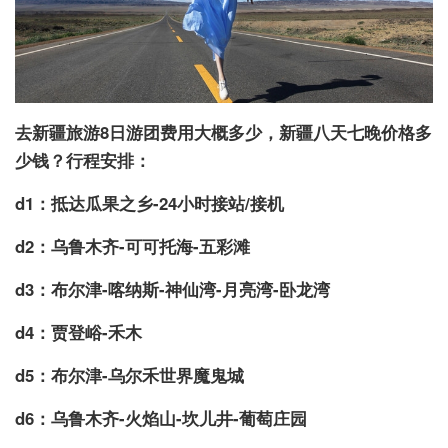
去新疆旅游8日游团费用大概多少，新疆八天七晚价格多
少钱？
行程安排：
d1：抵达瓜果之乡-24小时接站/接机
d2：乌鲁木齐-可可托海-五彩滩
d3：布尔津-喀纳斯-神仙湾-月亮湾-卧龙湾
d4：贾登峪-禾木
d5：布尔津-乌尔禾世界魔鬼城
d6：乌鲁木齐-火焰山-坎儿井-葡萄庄园