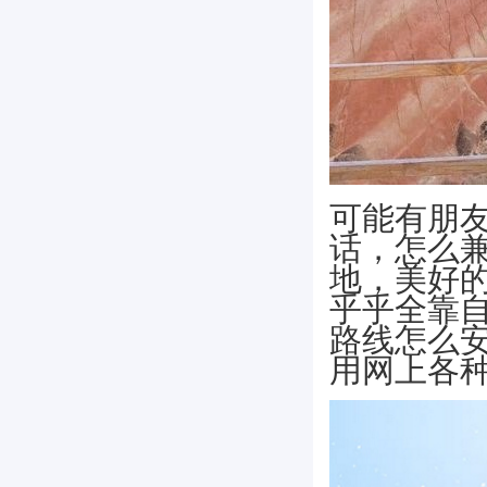
可能有朋
话，怎么
地，美好
乎乎全靠自
路线怎么
用网上各