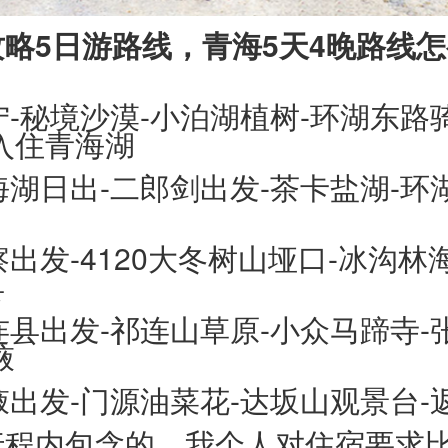
略5日游路线，青海5天4晚路线
西宁-秘境沙漠-小泊湖植树-环湖东路
入住青海湖
青海湖日出-二郎剑出发-茶卡盐湖-环
察出发-4120大冬树山垭口-冰沟林
县
祁连县出发-祁连山草原-小众马蹄寺
掖
张掖出发-门源油菜花-达坂山观景台-
行程内包含的，我个人对住宿要求