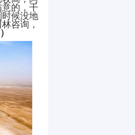
满意的，干
到时候没地
阿林咨询，
询）