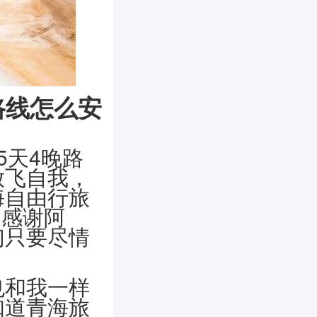
路线怎么安
5天4晚路
放飞自我，
海自由行旅
别感谢阿
们只要尽情
也和我一样
知道青海旅