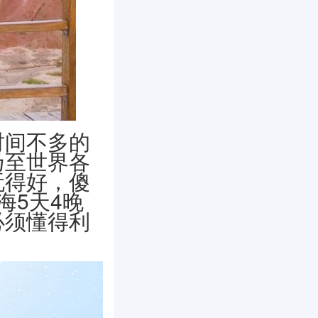
时间不多的
乃至世界各
玩得好，傻
海5天4晚
必须懂得利