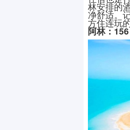
林安排的
净舒适。
方住连玩
阿林：156