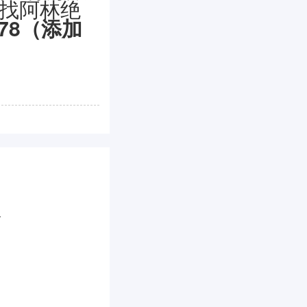
排找阿林绝
178（添加
略