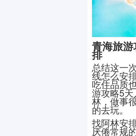
青海旅游
排
总结这一次
线怎么安
吃住品质
游攻略5天
林，做事
的去玩。
找阿林安
厌倦常规