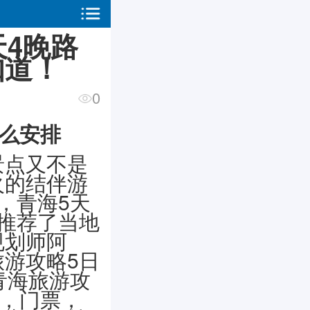
天4晚路
知道！
0
怎么安排
景点又不是
火的结伴游
，青海5天
推荐了当地
规划师阿
游攻略5日
青海旅游攻
程，门票，