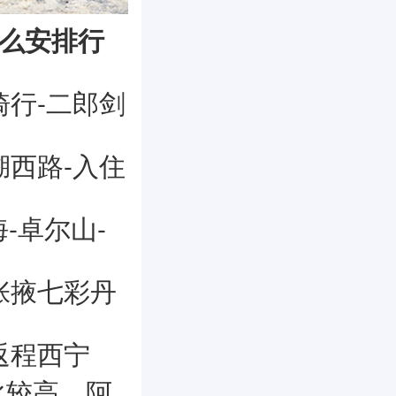
怎么安排
行
骑行-二郎剑
湖西路-入住
海-卓尔山-
-张掖七彩丹
返程西宁
比较高，阿