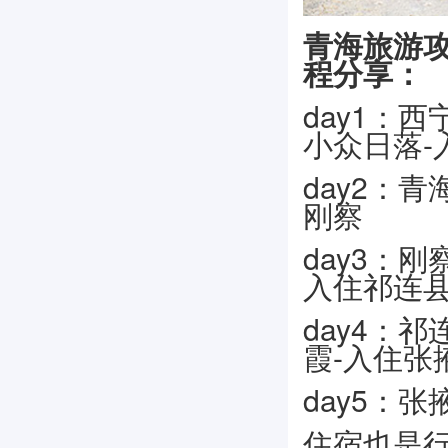
青海旅游攻
程分享：
day1：
小众日落-
day2：
刚察
day3：刚
入住祁连
day4：
霞-入住张
day5：
住宿也是