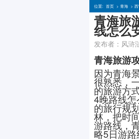
位置:
首页
>
青海
>
西
青海旅
线怎么
发布者：风浒涟漪 
青海旅游攻
因为青海
很熟悉，
的旅游方式
4晚路线
的旅行规
林，把时
游路线，青
略5日游路