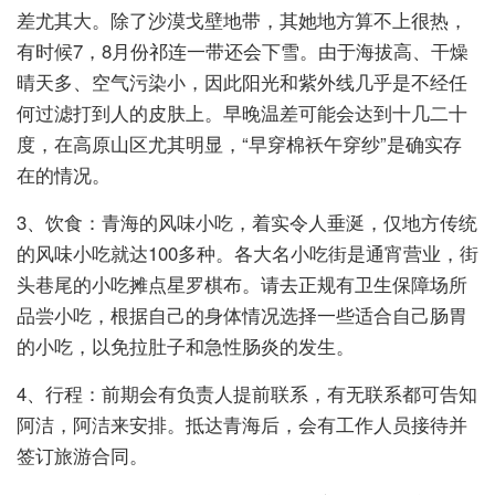
差尤其大。除了沙漠戈壁地带，其她地方算不上很热，
有时候7，8月份祁连一带还会下雪。由于海拔高、干燥
晴天多、空气污染小，因此阳光和紫外线几乎是不经任
何过滤打到人的皮肤上。早晚温差可能会达到十几二十
度，在高原山区尤其明显，“早穿棉袄午穿纱”是确实存
在的情况。
3、饮食：青海的风味小吃，着实令人垂涎，仅地方传统
的风味小吃就达100多种。各大名小吃街是通宵营业，街
头巷尾的小吃摊点星罗棋布。请去正规有卫生保障场所
品尝小吃，根据自己的身体情况选择一些适合自己肠胃
的小吃，以免拉肚子和急性肠炎的发生。
4、行程：前期会有负责人提前联系，有无联系都可告知
阿洁，阿洁来安排。抵达青海后，会有工作人员接待并
签订旅游合同。