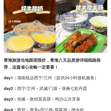
青海旅游当地跟团报价，青海八天品质游详细线路推
荐，这篇省心攻略一定要看！
day1：
湖南抵达西宁/兰州（提供24小时接机服务）
day2：
西宁/兰州－武威/门源－张掖七彩丹霞
day3：
张掖－敦煌莫高窟－鸣沙山月牙泉
day4：
敦煌－最美u型公路-翡翠湖－德令哈