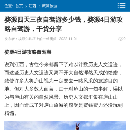
位置:
首页
>
江西
>
鹰潭旅游
婺源四天三夜自驾游多少钱，婺源4日游攻
略自驾游，干货分享
发布者：埃菲尔铁塔上的一丝明媚 2022-11-01
0
婺源4日游攻略自驾游
说到江西，古往今来都留下了难以计数历史人文遗迹，
而这些历史人文遗迹又离不开大自然浑然天成的馈赠，
致使许多人将庐山视为一定要去一睹风采的旅游目的
地。但对大多数人而言，由于对庐山的一知半解，误以
为与庐山有关的自然风景、历史人文都汇集在庐山山
上，因而造成了对庐山旅游的感受是费钱费力还没玩到
精髓。