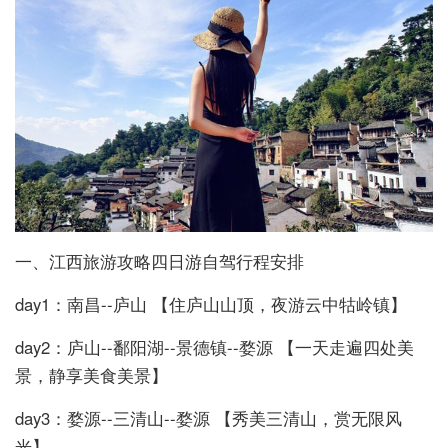
一、江西旅游攻略四日游自驾行程安排
day1：南昌--庐山 【住庐山山顶，夜游云中牯岭镇】
day2：庐山--鄱阳湖--景德镇--婺源 【一天走遍四处美
景，静享美食美景】
day3：婺源--三清山--婺源 【秀美三清山，赏无限风
光】