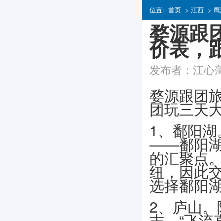
位置:
首页
>
江西
>
鹰
婺源跟
价表，
发布者：江心薄雾
婺源跟团
团玩三天
1、鄱阳
——鄱阳
的汇聚点
纽，因此
选择鄱阳
2、庐山
志。“飞流