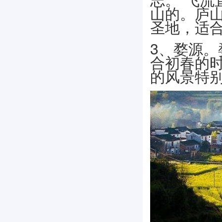
山的。庐
圣地，适
3、婺源
合初春的
的风景特