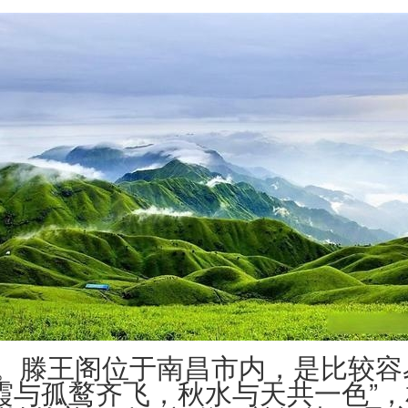
阁。滕王阁位于南昌市内，是比较容
霞与孤鹜齐飞，秋水与天共一色”