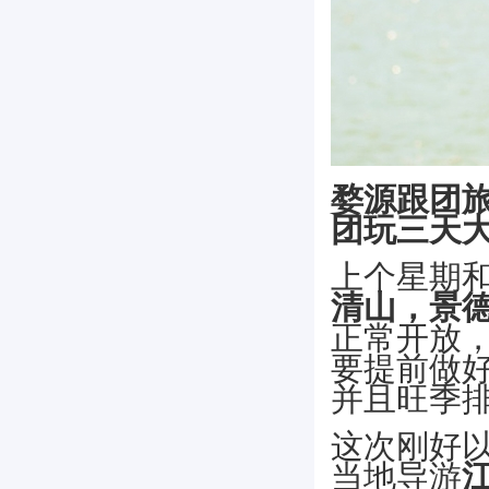
婺源跟团
团玩三天
上个星期
清山，景
正常开放
要提前做
并且旺季
这次刚好
当地导游