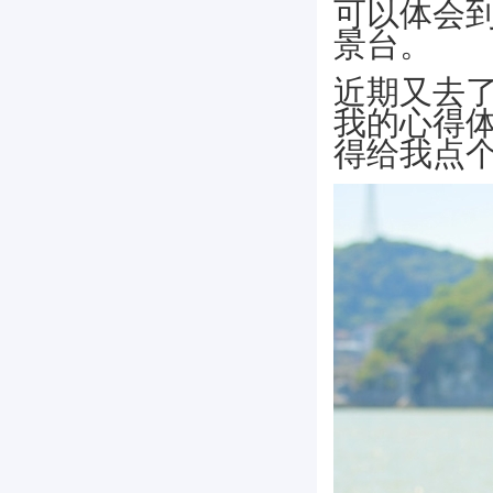
可以体会
景台。
近期又去
我的心得
得给我点