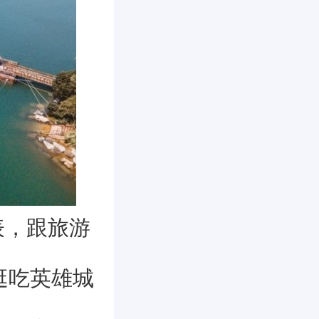
表，跟旅游
逛吃英雄城