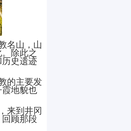
教名山，山
化。除此之
和历史遗迹
教的主要发
丹霞地貌也
，来到井冈
，回顾那段