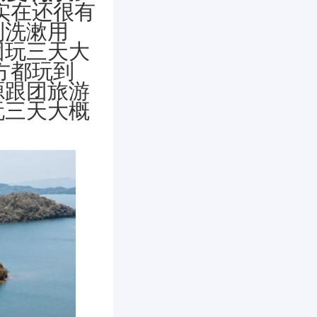
实在还很有
到洗漱用
团玩三天大
方都玩到
源跟团旅游
玩三天大概