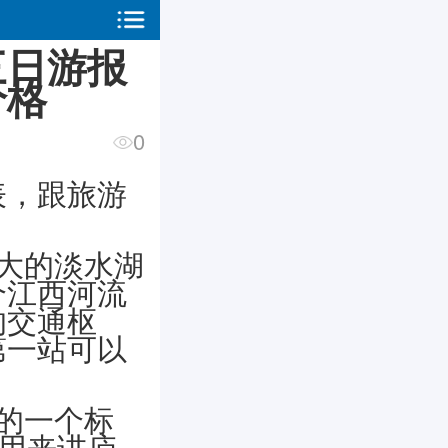
三日游报
价格
0
表，跟旅游
大的淡水湖
个江西河流
的交通枢
第一站可以
的一个标
是用来讲庐