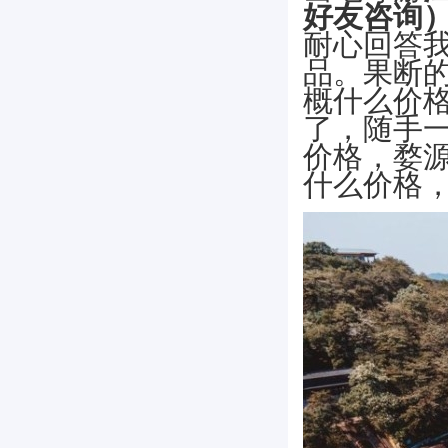
好友咨询
耐心回答
品。果断
概什么价
了，随手
价格，婺
什么价格