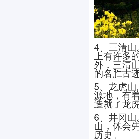
4、三清
上有许多
外，三清
的名胜古
5、龙虎
源地，有
造就了龙
6、井冈
山，体会
历史。