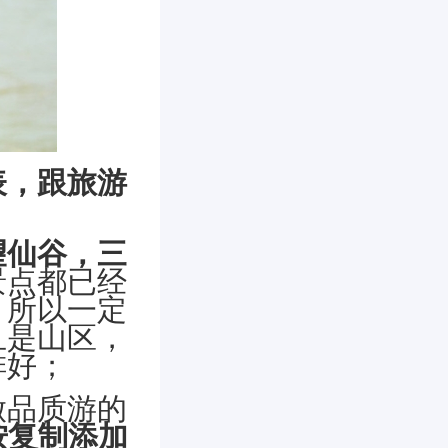
表，跟旅游
望仙谷，三
景点都已经
，所以一定
且是山区，
排好；
做品质游的
按复制添加