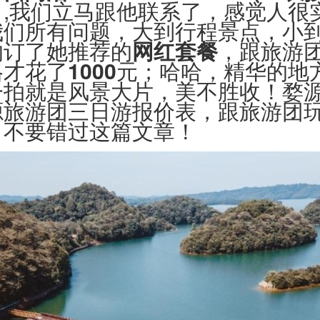
）
,我们立马跟他联系了，感觉人很
我们所有问题，大到行程景点，小
的订了她推荐的
网红套餐
，跟旅游
格才花了
1000
元；哈哈，精华的地
一拍就是风景大片，美不胜收！婺
源旅游团三日游报价表，跟旅游团
，不要错过这篇文章！