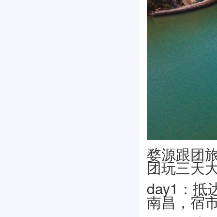
婺源跟团
团玩三天
day1：
南昌，宿