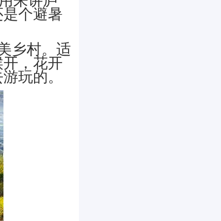
还是个避暑
美乡村。适
候开，花开
去游玩的。