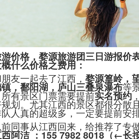
旅游价格，婺源旅游团三日游报价
大概什么价格
之费用：
和朋友一起去了江西，
婺源篁岭，
德镇，鄱阳湖，庐山三叠泉瀑布
等
，所有景区门票需要提前
实名预约
好规划。尤其江西的景区都很分散
排队人真的超级多，一定要提前安
以前同事从江西回来，给推荐了专
江西阿洁 ：
155 7982 8018
（←长