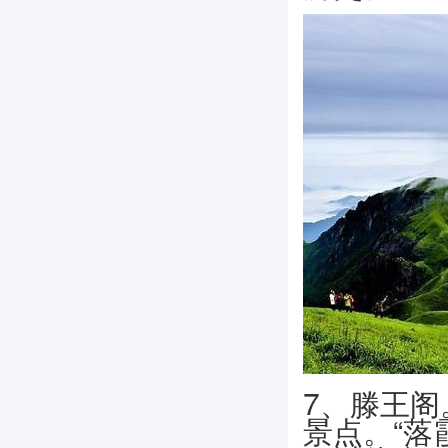
7、滕王
景点。“落