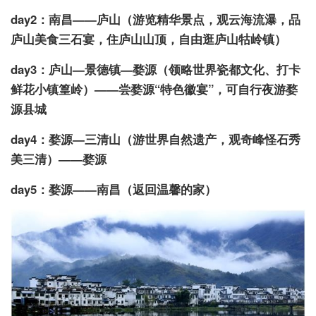
day2：南昌——庐山（游览精华景点，观云海流瀑，品
庐山美食三石宴，住庐山山顶，自由逛庐山牯岭镇）
day3：庐山—景德镇—婺源（领略世界瓷都文化、打卡
鲜花小镇篁岭）——尝婺源“特色徽宴”，可自行夜游婺
源县城
day4：婺源—三清山（游世界自然遗产，观奇峰怪石秀
美三清）——婺源
day5：婺源——南昌（返回温馨的家）