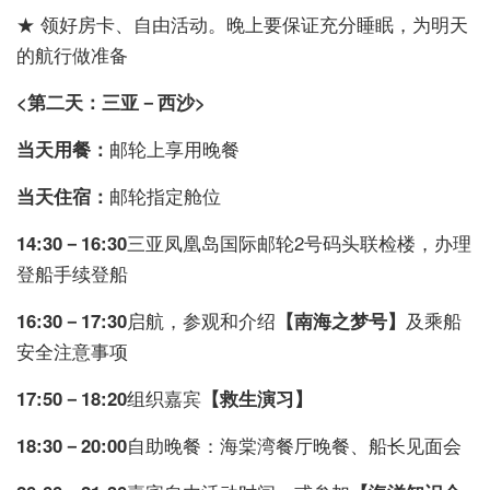
★ 领好房卡、自由活动。晚上要保证充分睡眠，为明天
的航行做准备
<第二天：三亚－西沙>
当天用餐：
邮轮上享用晚餐
当天住宿：
邮轮指定舱位
14:30－16:30
三亚凤凰岛国际邮轮2号码头联检楼，办理
登船手续登船
16:30－17:30
启航，参观和介绍
【南海之梦号】
及乘船
安全注意事项
17:50－18:20
组织嘉宾
【救生演习】
18:30－20:00
自助晚餐：海棠湾餐厅晚餐、船长见面会