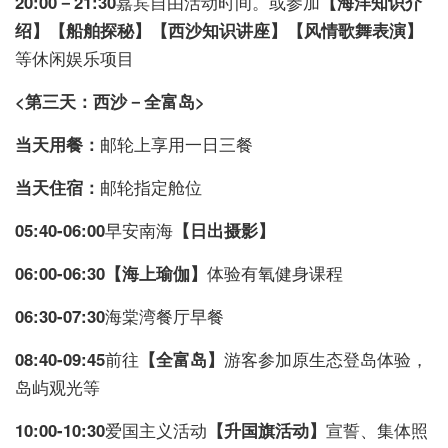
20:00－21:30
嘉宾自由活动时间。或参加
【海洋知识介
绍】【船舶探秘】【西沙知识讲座】【风情歌舞表演】
等休闲娱乐项目
<第三天：西沙－全富岛>
当天用餐：
邮轮上享用一日三餐
当天住宿：
邮轮指定舱位
05:40-06:00
早安南海
【日出摄影】
06:00-06:30【海上瑜伽】
体验有氧健身课程
06:30-07:30
海棠湾餐厅早餐
08:40-09:45
前往
【全富岛】
游客参加原生态登岛体验，
岛屿观光等
10:00-10:30
爱国主义活动
【升国旗活动】
宣誓、集体照