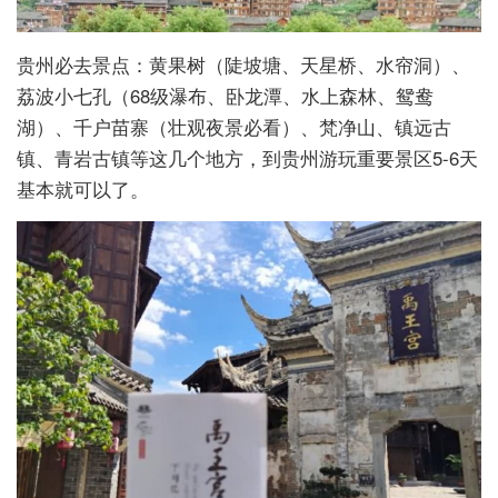
贵州必去景点：黄果树（陡坡塘、天星桥、水帘洞）、
荔波小七孔（68级瀑布、卧龙潭、水上森林、鸳鸯
湖）、千户苗寨（壮观夜景必看）、梵净山、镇远古
镇、青岩古镇等这几个地方，到贵州游玩重要景区5-6天
基本就可以了。