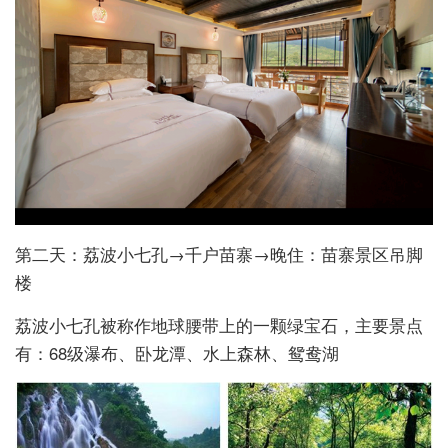
第二天：荔波小七孔→千户苗寨→晚住：苗寨景区吊脚
楼
荔波小七孔被称作地球腰带上的一颗绿宝石，主要景点
有：68级瀑布、卧龙潭、水上森林、鸳鸯湖