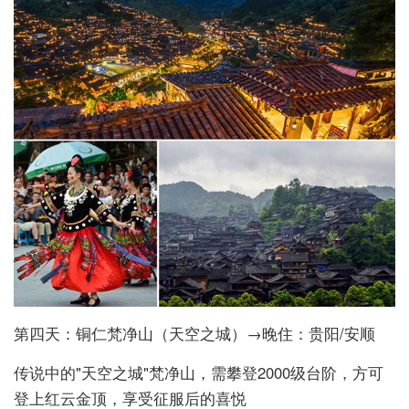
第四天：铜仁梵净山（天空之城）→晚住：贵阳/安顺
传说中的"天空之城"梵净山，需攀登2000级台阶，方可
登上红云金顶，享受征服后的喜悦