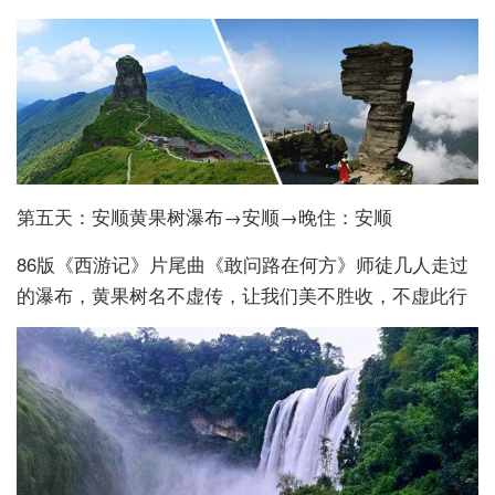
第五天：安顺黄果树瀑布→安顺→晚住：安顺
86版《西游记》片尾曲《敢问路在何方》师徒几人走过
的瀑布，黄果树名不虚传，让我们美不胜收，不虚此行