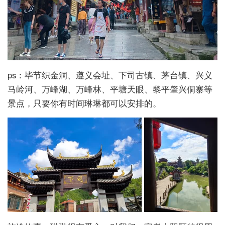
ps：毕节织金洞、遵义会址、下司古镇、茅台镇、兴义
马岭河、万峰湖、万峰林、平塘天眼、黎平肇兴侗寨等
景点，只要你有时间琳琳都可以安排的。