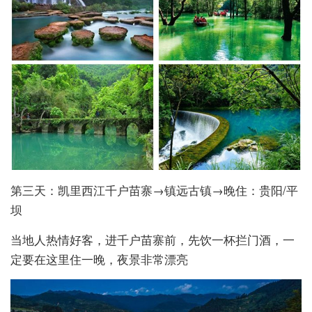
第三天：凯里西江千户苗寨→镇远古镇→晚住：贵阳/平
坝
当地人热情好客，进千户苗寨前，先饮一杯拦门酒，一
定要在这里住一晚，夜景非常漂亮