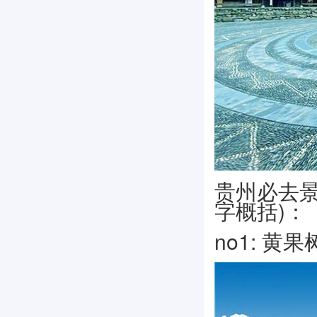
贵州必去景
字概括)：
no1: 