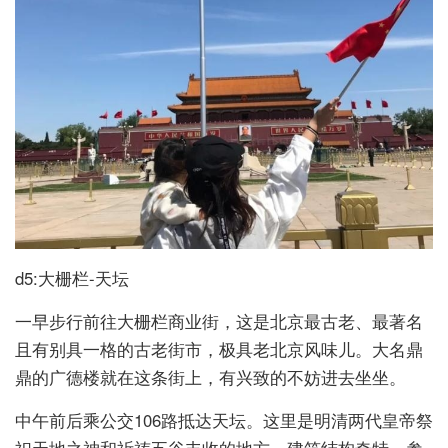
d5:大栅栏-天坛
一早步行前往大栅栏商业街，这是北京最古老、最著名
且有别具一格的古老街市，极具老北京风味儿。大名鼎
鼎的广德楼就在这条街上，有兴致的不妨进去坐坐。
中午前后乘公交106路抵达天坛。这里是明清两代皇帝祭
祀天地之神和祈祷五谷丰收的地方，建筑结构奇特。参