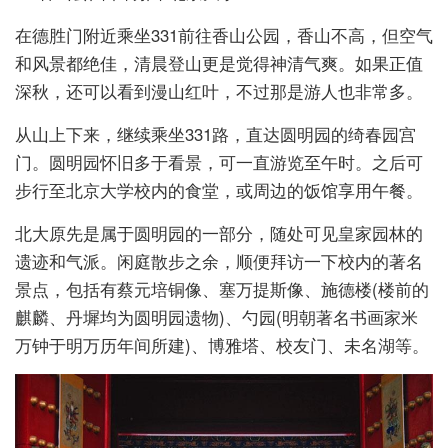
在德胜门附近乘坐331前往香山公园，香山不高，但空气
和风景都绝佳，清晨登山更是觉得神清气爽。如果正值
深秋，还可以看到漫山红叶，不过那是游人也非常多。
从山上下来，继续乘坐331路，直达圆明园的绮春园宫
门。圆明园怀旧多于看景，可一直游览至午时。之后可
步行至北京大学校内的食堂，或周边的饭馆享用午餐。
北大原先是属于圆明园的一部分，随处可见皇家园林的
遗迹和气派。闲庭散步之余，顺便拜访一下校内的著名
景点，包括有蔡元培铜像、塞万提斯像、施德楼(楼前的
麒麟、丹墀均为圆明园遗物)、勺园(明朝著名书画家米
万钟于明万历年间所建)、博雅塔、校友门、未名湖等。