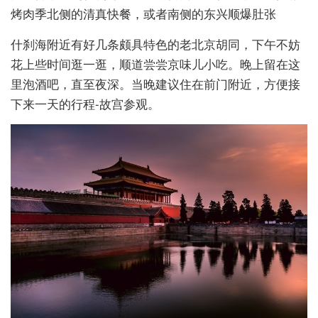
烤肉季北侧的清真快餐，或者南侧的东兴顺爆肚张
什刹海附近有好几条颇具特色的老北京胡同，下午不妨
花上些时间逛一逛，顺道尝尝京味儿小吃。晚上留在这
里泡酒吧，直至夜深。当晚建议住在前门附近，方便接
下来一天的行程-故宫参观。