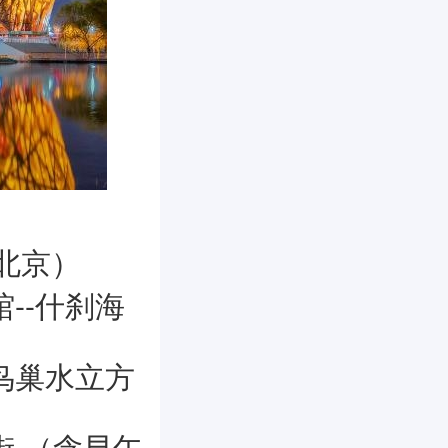
住北京）
--什刹海
-鸟巢水立方
街 （含早午